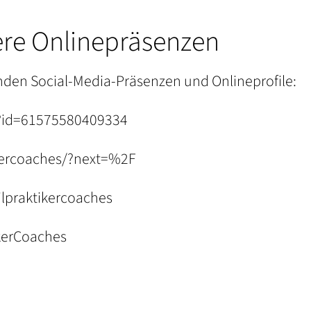
ere Onlinepräsenzen
enden Social-Media-Präsenzen und Onlineprofile:
p?id=61575580409334
kercoaches/?next=%2F
lpraktikercoaches
kerCoaches