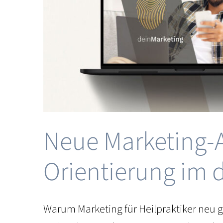
im
eting &
Neue Marketing-A
Orientierung im d
Warum Marketing für Heilpraktiker neu g