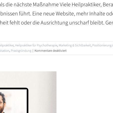
als die nächste Maßnahme Viele Heilpraktiker, Be
nissen führt. Eine neue Website, mehr Inhalte ode
heit fehlt oder die Ausrichtung unscharf bleibt. 
ilpraktiker
,
Heilpraktiker für Psychotherapie
,
Marketing & Sichtbarkeit
,
Positionierung 
für
isation
,
Praxisgründung
|
Kommentare deaktiviert
Neue
Beratungsangebote
bei
HeilpraktikerCoaches
–
Klarheit,
die
Entscheidungen
möglich
macht