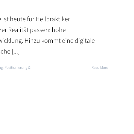
ist heute für Heilpraktiker
hrer Realität passen: hohe
wicklung. Hinzu kommt eine digitale
he [...]
ng
,
Positionierung &
Read More