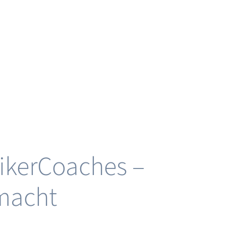
ikerCoaches –
 macht