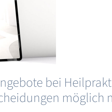
stabile
Sichtbarkeit
gebote bei Heilprakt
tscheidungen möglich