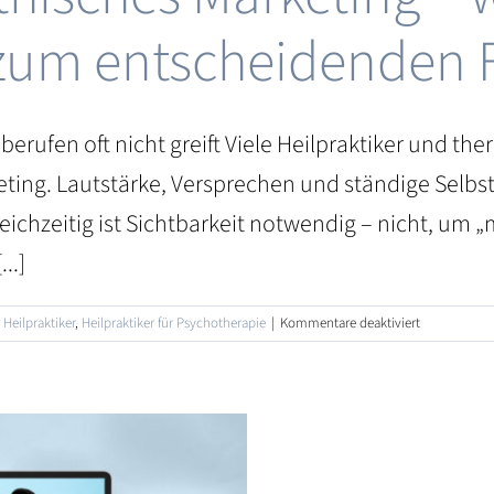
zum entscheidenden F
berufen oft nicht greift Viele Heilpraktiker und 
eting. Lautstärke, Versprechen und ständige Selb
eichzeitig ist Sichtbarkeit notwendig – nicht, um
..]
für
,
Heilpraktiker
,
Heilpraktiker für Psychotherapie
|
Kommentare deaktiviert
Emotional-
empathische
Marketing
–
warum
Haltung
in