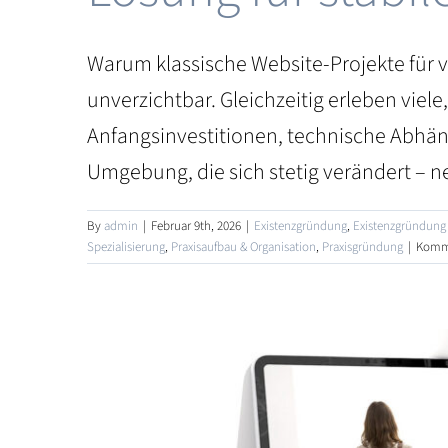
Warum klassische Website-Projekte für vi
unverzichtbar. Gleichzeitig erleben viele
Anfangsinvestitionen, technische Abhäng
Umgebung, die sich stetig verändert – 
By
admin
|
Februar 9th, 2026
|
Existenzgründung
,
Existenzgründung 
Spezialisierung
,
Praxisaufbau & Organisation
,
Praxisgründung
|
Komme