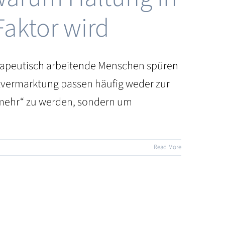
aktor wird
therapeutisch arbeitende Menschen spüren
stvermarktung passen häufig weder zur
 „mehr“ zu werden, sondern um
Read More
s