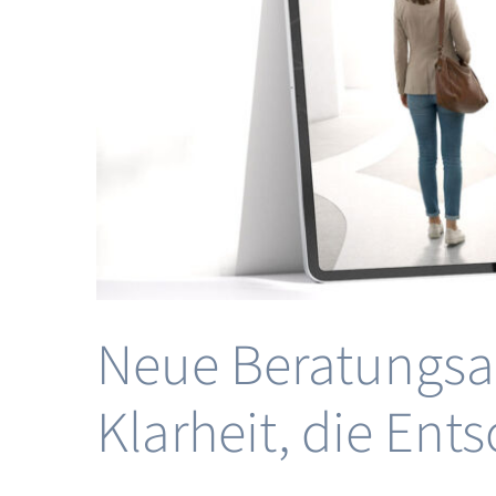
eting &
site
Neue Beratungsan
Klarheit, die En