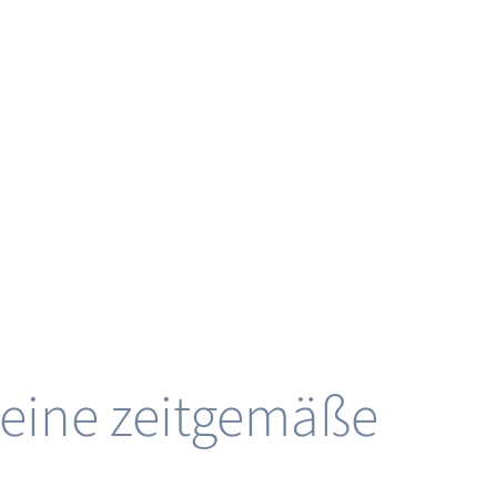
den
– eine zeitgemäße