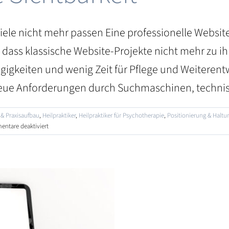
ele nicht mehr passen Eine professionelle Website 
, dass klassische Website-Projekte nicht mehr zu i
igkeiten und wenig Zeit für Pflege und Weiterent
neue Anforderungen durch Suchmaschinen, technisc
& Praxisaufbau
,
Heilpraktiker
,
Heilpraktiker für Psychotherapie
,
Positionierung & Haltu
für
ntare deaktiviert
Website-
Mietmodell
für
Heilpraktiker
–
eine
zeitgemäße
Lösung
für