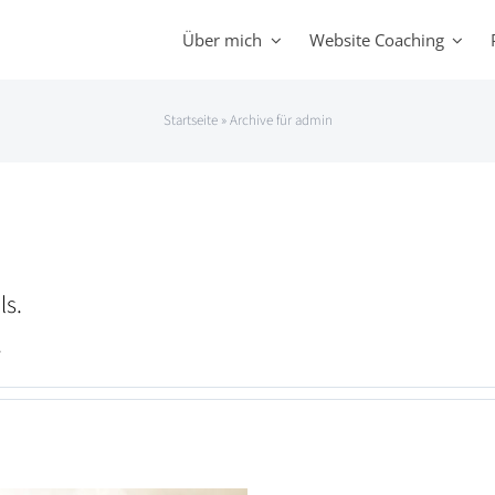
Über mich
Website Coaching
Startseite
»
Archive für admin
ls.
.