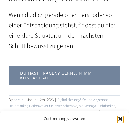
Wenn du dich gerade orientierst oder vor
einer Entscheidung stehst, findest du hier
eine klare Struktur, um den nächsten
Schritt bewusst zu gehen.
DU HAST FRAGEN? GERNE. NIMM
KONTAKT AUF
By
admin
|
Januar 12th, 2026
|
Digitalisierung & Online-Angebote
,
Heilpraktiker
,
Heilpraktiker für Psychotherapie
,
Marketing & Sichtbarkeit
,
für
Positionierung & Haltung
,
Praxis Website
|
Kommentare deaktiviert
Neue
Zustimmung verwalten
Website-