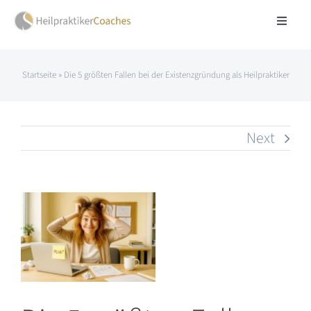
Skip
Toggle
to
Navigat
Über mich
content
Startseite
»
Die 5 größten Fallen bei der Existenzgründung als Heilpraktiker
Website Coaching
Next
Praxisentwicklung
Blog & Impulse
View
Larger
FAQ
Image
Kontakt