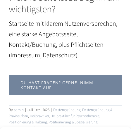
wichtigsten?
Startseite mit klarem Nutzenversprechen,
eine starke Angebotsseite,
Kontakt/Buchung, plus Pflichtseiten
(Impressum, Datenschutz).
DU HAST FRAGEN? GERNE. NIMM
KONTAKT AUF
By
admin
|
Juli 14th, 2025
|
Existenzgründung
,
Existenzgründung &
Praxisaufbau
,
Heilpraktiker
,
Heilpraktiker für Psychotherapie
,
Positionierung & Haltung
,
Positionierung & Spezialisierung
,
für
Praxisgründung
|
Kommentare deaktiviert