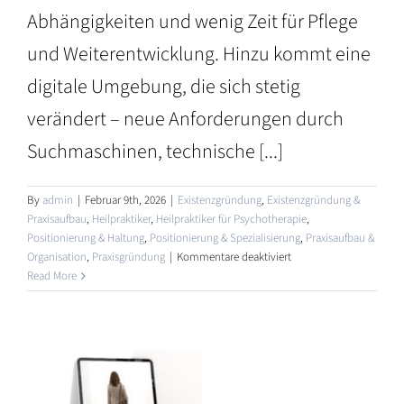
Abhängigkeiten und wenig Zeit für Pflege
und Weiterentwicklung. Hinzu kommt eine
digitale Umgebung, die sich stetig
verändert – neue Anforderungen durch
Suchmaschinen, technische [...]
By
admin
|
Februar 9th, 2026
|
Existenzgründung
,
Existenzgründung &
Praxisaufbau
,
Heilpraktiker
,
Heilpraktiker für Psychotherapie
,
Positionierung & Haltung
,
Positionierung & Spezialisierung
,
Praxisaufbau &
ngebote
für
Organisation
,
Praxisgründung
|
Kommentare deaktiviert
Website-
Read More
Mietmodell
erCoaches
für
Heilpraktiker
–
eine
zeitgemäße
ngen