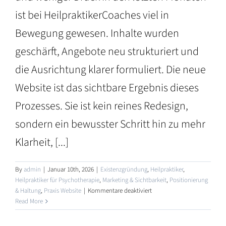
ist bei HeilpraktikerCoaches viel in
Bewegung gewesen. Inhalte wurden
geschärft, Angebote neu strukturiert und
die Ausrichtung klarer formuliert. Die neue
Website ist das sichtbare Ergebnis dieses
Prozesses. Sie ist kein reines Redesign,
sondern ein bewusster Schritt hin zu mehr
Klarheit, [...]
By
admin
|
Januar 10th, 2026
|
Existenzgründung
,
Heilpraktiker
,
Heilpraktiker für Psychotherapie
,
Marketing & Sichtbarkeit
,
Positionierung
für
& Haltung
,
Praxis Website
|
Kommentare deaktiviert
Die
Read More
neue
t
Website