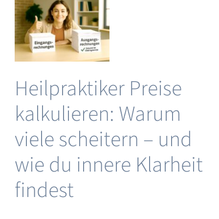
–
Untersch
zum
medizini
HP
Heilpraktiker Preise
für
kalkulieren: Warum
&
viele scheitern – und
wie du innere Klarheit
findest