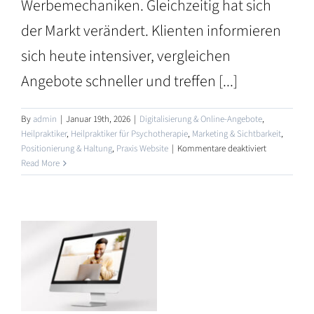
Werbemechaniken. Gleichzeitig hat sich
der Markt verändert. Klienten informieren
sich heute intensiver, vergleichen
Angebote schneller und treffen [...]
By
admin
|
Januar 19th, 2026
|
Digitalisierung & Online-Angebote
,
Heilpraktiker
,
Heilpraktiker für Psychotherapie
,
Marketing & Sichtbarkeit
,
für
Positionierung & Haltung
,
Praxis Website
|
Kommentare deaktiviert
Neue
Read More
Marketing-
Angebote
bei
i
Heilpraktike
–
erCoaches
Orientierung
im
digitalen
Alltag