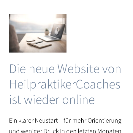
Angebote
bei
n
Heilpraktike
–
erCoaches
ein
klarer
Überblick
für
Die neue Website von
 &
ng
HeilpraktikerCoaches
ist wieder online
Ein klarer Neustart – für mehr Orientierung
und weniger Druck In den letzten Monaten