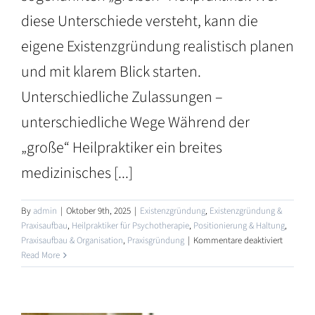
diese Unterschiede versteht, kann die
eigene Existenzgründung realistisch planen
und mit klarem Blick starten.
Unterschiedliche Zulassungen –
unterschiedliche Wege Während der
„große“ Heilpraktiker ein breites
medizinisches [...]
By
admin
|
Oktober 9th, 2025
|
Existenzgründung
,
Existenzgründung &
Praxisaufbau
,
Heilpraktiker für Psychotherapie
,
Positionierung & Haltung
,
r
für
Praxisaufbau & Organisation
,
Praxisgründung
|
Kommentare deaktiviert
Existenz
Read More
als
Heilprakt
für
e
Psychoth