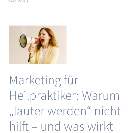
Heilpraktiker
Read More
:
Preise
kalkulieren:
Warum
viele
scheitern
–
und
wie
du
innere
Klarheit
Marketing für
für
findest
 &
ng
Heilpraktiker: Warum
&
au
„lauter werden“ nicht
hilft – und was wirkt