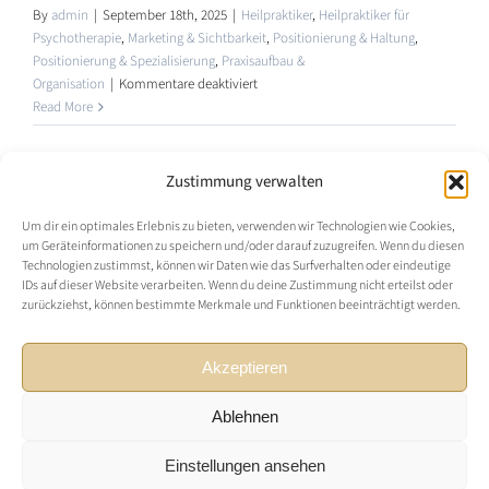
By
admin
|
September 18th, 2025
|
Heilpraktiker
,
Heilpraktiker für
Psychotherapie
,
Marketing & Sichtbarkeit
,
Positionierung & Haltung
,
Positionierung & Spezialisierung
,
Praxisaufbau &
für
Organisation
|
Kommentare deaktiviert
Marketing
Read More
für
Heilpraktiker:
Warum
Zustimmung verwalten
„lauter
1
2
Next
werden“
Um dir ein optimales Erlebnis zu bieten, verwenden wir Technologien wie Cookies,
nicht
um Geräteinformationen zu speichern und/oder darauf zuzugreifen. Wenn du diesen
Technologien zustimmst, können wir Daten wie das Surfverhalten oder eindeutige
hilft
IDs auf dieser Website verarbeiten. Wenn du deine Zustimmung nicht erteilst oder
–
zurückziehst, können bestimmte Merkmale und Funktionen beeinträchtigt werden.
und
was
© 2026 • HeilpraktikerCoaches |
Impressum
|
wirkt
Akzeptieren
Datenschutzerklärung
|
AGB
|
FAQ
|
Widerrufsbelehrung
|
Cookie-Richtlinie (EU)
Ablehnen
Einstellungen ansehen