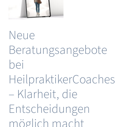
Lösung
für
stabile
Sichtbarkeit
Neue
Beratungsangebote
 &
ng
&
bei
HeilpraktikerCoaches
ng
– Klarheit, die
Entscheidungen
möglich macht