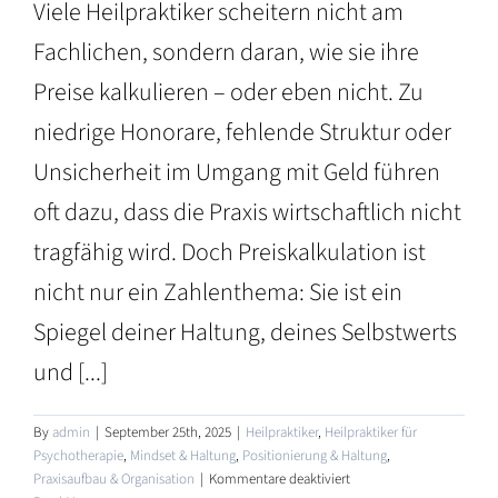
Viele Heilpraktiker scheitern nicht am
Fachlichen, sondern daran, wie sie ihre
Preise kalkulieren – oder eben nicht. Zu
niedrige Honorare, fehlende Struktur oder
Unsicherheit im Umgang mit Geld führen
oft dazu, dass die Praxis wirtschaftlich nicht
tragfähig wird. Doch Preiskalkulation ist
nicht nur ein Zahlenthema: Sie ist ein
Spiegel deiner Haltung, deines Selbstwerts
und [...]
By
admin
|
September 25th, 2025
|
Heilpraktiker
,
Heilpraktiker für
Psychotherapie
,
Mindset & Haltung
,
Positionierung & Haltung
,
für
r
Praxisaufbau & Organisation
|
Kommentare deaktiviert