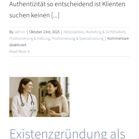
Authentizität so entscheidend ist Klienten
suchen keinen [...]
ndung
By
admin
|
Oktober 23rd, 2025
|
Heilpraktiker
,
Marketing & Sichtbarkeit
,
Positionierung & Haltung
,
Positionierung & Spezialisierung
|
Kommentare
für
deaktiviert
Authentisches
Read More
r
Marketing
für
Heilpraktiker:
pie
Sichtbar
werden
ohne
e
sich
zu
verbiegen
en
Existenzgründung als