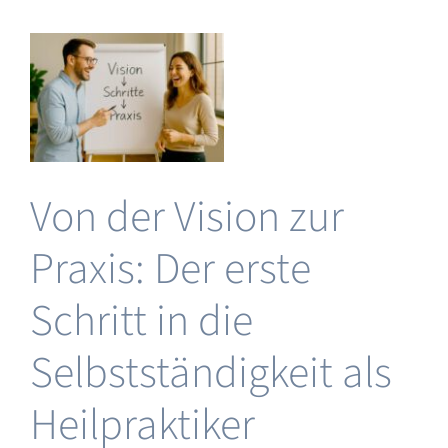
von
HeilpraktikerCoaches
gkeit
ist
wieder
online
r
Von der Vision zur
 &
Praxis: Der erste
ng
&
Schritt in die
au
Selbstständigkeit als
Heilpraktiker