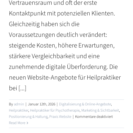
Vertrauensraum und oft der erste
Kontaktpunkt mit potenziellen Klienten.
Gleichzeitig haben sich die
Voraussetzungen deutlich verändert:
steigende Kosten, höhere Erwartungen,
stärkere Vergleichbarkeit und eine
zunehmende digitale Überforderung. Die
neuen Website-Angebote für Heilpraktiker
bei [...]
By
admin
|
Januar 12th, 2026
|
Digitalisierung & Online-Angebote
,
Heilpraktiker
,
Heilpraktiker für Psychotherapie
,
Marketing & Sichtbarkeit
,
für
Positionierung & Haltung
,
Praxis Website
|
Kommentare deaktiviert
Neue
Read More
Website-