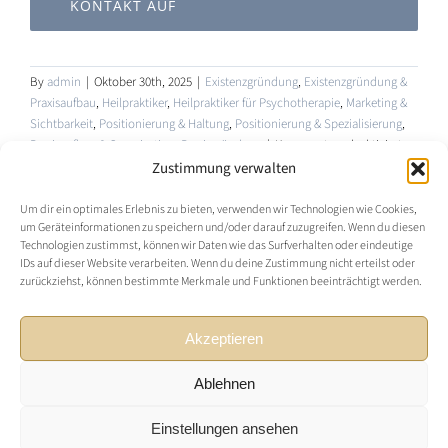
KONTAKT AUF
By
admin
|
Oktober 30th, 2025
|
Existenzgründung
,
Existenzgründung &
Praxisaufbau
,
Heilpraktiker
,
Heilpraktiker für Psychotherapie
,
Marketing &
Sichtbarkeit
,
Positionierung & Haltung
,
Positionierung & Spezialisierung
,
für
Praxisaufbau & Organisation
,
Praxisgründung
|
Kommentare deaktiviert
Von
Zustimmung verwalten
der
Vision
Um dir ein optimales Erlebnis zu bieten, verwenden wir Technologien wie Cookies,
zur
um Geräteinformationen zu speichern und/oder darauf zuzugreifen. Wenn du diesen
Technologien zustimmst, können wir Daten wie das Surfverhalten oder eindeutige
Praxis:
IDs auf dieser Website verarbeiten. Wenn du deine Zustimmung nicht erteilst oder
Der
zurückziehst, können bestimmte Merkmale und Funktionen beeinträchtigt werden.
erste
Schritt
© 2025 • HeilpraktikerCoaches |
Impressum
|
in
Akzeptieren
Datenschutzerklärung
|
AGB
|
FAQ
|
Widerrufsbelehrung
|
die
Selbstst
Cookie-Richtlinie (EU)
Ablehnen
als
Heilprakt
Einstellungen ansehen