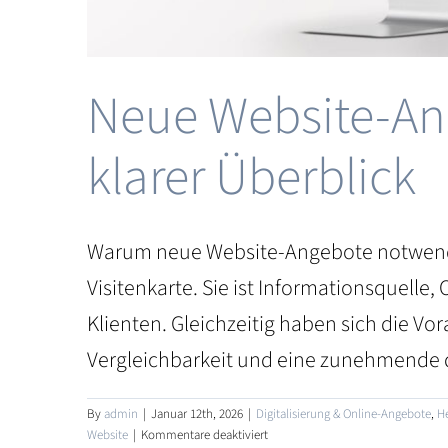
Neue Website-Ang
klarer Überblick
Warum neue Website-Angebote notwendig g
Visitenkarte. Sie ist Informationsquelle
Klienten. Gleichzeitig haben sich die V
Vergleichbarkeit und eine zunehmende di
By
admin
|
Januar 12th, 2026
|
Digitalisierung & Online-Angebote
,
He
für
Website
|
Kommentare deaktiviert