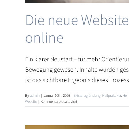
Die neue Website
online
Ein klarer Neustart – für mehr Orientier
Bewegung gewesen. Inhalte wurden geschä
ist das sichtbare Ergebnis dieses Prozesse
By
admin
|
Januar 10th, 2026
|
Existenzgründung
,
Heilpraktiker
,
Heil
für
Website
|
Kommentare deaktiviert
Die
neue
Website
von