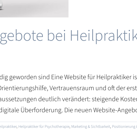
ebote bei Heilprakti
eworden sind Eine Website für Heilpraktiker ist 
, Orientierungshilfe, Vertrauensraum und oft der er
oraussetzungen deutlich verändert: steigende Kost
gitale Überforderung. Die neuen Website-Angebote f
ilpraktiker
,
Heilpraktiker für Psychotherapie
,
Marketing & Sichtbarkeit
,
Positionierung 