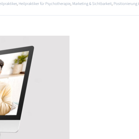
ilpraktiker
,
Heilpraktiker für Psychotherapie
,
Marketing & Sichtbarkeit
,
Positionierung 