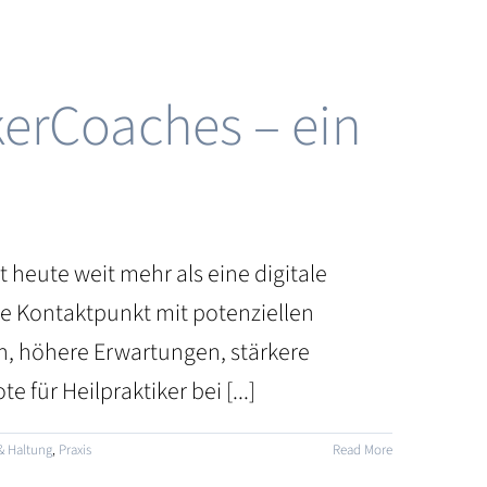
kerCoaches – ein
heute weit mehr als eine digitale
ste Kontaktpunkt mit potenziellen
en, höhere Erwartungen, stärkere
ür Heilpraktiker bei [...]
& Haltung
,
Praxis
Read More