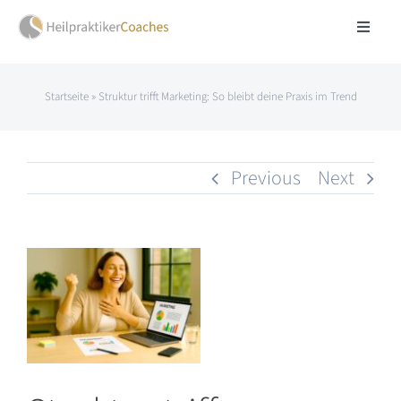
Skip
Toggle
to
Navigat
Über mich
content
Startseite
»
Struktur trifft Marketing: So bleibt deine Praxis im Trend
Website Coaching
Previous
Next
Praxisentwicklung
Blog & Impulse
View
Larger
FAQ
Image
Kontakt