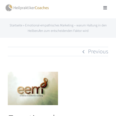
Skip
Toggle
to
Navigat
Über mich
content
Startseite
»
Emotional-empathisches Marketing – warum Haltung in den
Heilberufen zum entscheidenden Faktor wird
Website Coaching
Previous
Praxisentwicklung
Blog & Impulse
View
Larger
FAQ
Image
Kontakt