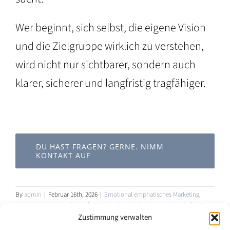
Wer beginnt, sich selbst, die eigene Vision
und die Zielgruppe wirklich zu verstehen,
wird nicht nur sichtbarer, sondern auch
klarer, sicherer und langfristig tragfähiger.
DU HAST FRAGEN? GERNE. NIMM
KONTAKT AUF
By
admin
|
Februar 16th, 2026
|
Emotional emphatisches Marketing
,
für
Heilpraktiker
,
Heilpraktiker für Psychotherapie
|
Kommentare deaktiviert
Emotio
Zustimmung verwalten
empath