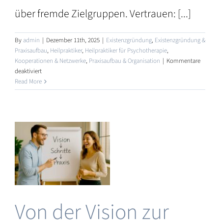
über fremde Zielgruppen. Vertrauen: [...]
By
admin
|
Dezember 11th, 2025
|
Existenzgründung
,
Existenzgründung &
Praxisaufbau
,
Heilpraktiker
,
Heilpraktiker für Psychotherapie
,
Kooperationen & Netzwerke
,
Praxisaufbau & Organisation
|
Kommentare
für
deaktiviert
Kooperationen
Read More
&
t
Netzwerke:
Warum
Alleingänge
gkeit
oft
länger
dauern
r
Von der Vision zur