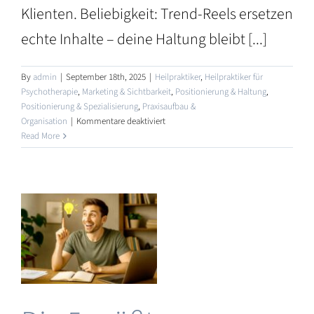
Klienten. Beliebigkeit: Trend-Reels ersetzen
echte Inhalte – deine Haltung bleibt [...]
By
admin
|
September 18th, 2025
|
Heilpraktiker
,
Heilpraktiker für
Psychotherapie
,
Marketing & Sichtbarkeit
,
Positionierung & Haltung
,
Positionierung & Spezialisierung
,
Praxisaufbau &
für
Organisation
|
Kommentare deaktiviert
Marketing
Read More
n
für
Heilpraktiker:
Warum
„lauter
werden“
r
nicht
hilft
–
und
was
wirkt