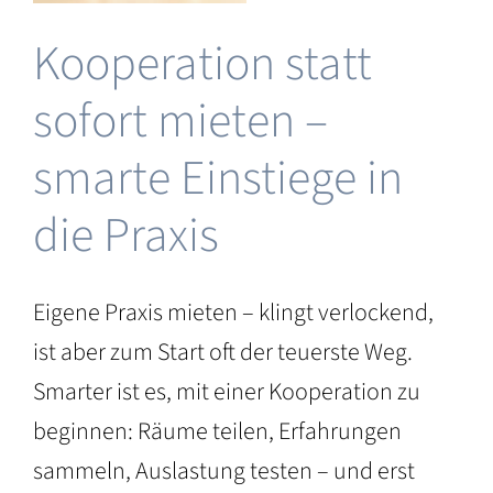
Selbstst
als
Kooperation statt
Heilprakt
sofort mieten –
e
n
smarte Einstiege in
die Praxis
Eigene Praxis mieten – klingt verlockend,
ist aber zum Start oft der teuerste Weg.
Smarter ist es, mit einer Kooperation zu
beginnen: Räume teilen, Erfahrungen
sammeln, Auslastung testen – und erst