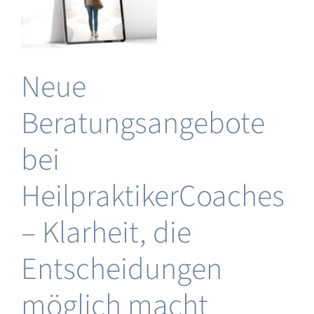
Lösung
für
stabile
Sichtbarkeit
Neue
Beratungsangebote
 &
ng
&
bei
HeilpraktikerCoaches
ng
– Klarheit, die
Entscheidungen
möglich macht