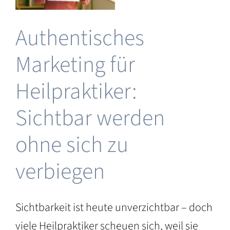
Selbstst
als
Authentisches
Heilprakt
ng
Marketing für
&
Heilpraktiker:
Sichtbar werden
ohne sich zu
verbiegen
Sichtbarkeit ist heute unverzichtbar – doch
viele Heilpraktiker scheuen sich, weil sie