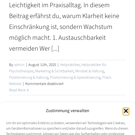
Leichtigkeit im Praxisalltag. In diesem
Beitrag erfährst du, warum Klarheit keine
Einschränkung ist, sondern Wachstum
möglich macht. 1. Austauschbarkeit
vermeiden Wer [...]
By
admin
|
August 11th, 2025
|
Heilpraktiker
,
Heilpraktiker für
Psychotherapie
,
Marketing & Sichtbarkeit
,
Mindset & Haltung
,
Positionierung & Haltung
,
Positionierung & Spezialisierung
,
Praxis
für
Website
|
Kommentare deaktiviert
Warum
Read More
Spezialisierung
keine
Einschränkung
Zustimmung verwalten
ist
1
2
Next
–
Um dir ein optimales Erlebnis zu bieten, verwenden wir Technologien wie Cookies,
sondern
um Geräteinformationen zu speichern und/oder darauf zuzugreifen. Wenn du diesen
Technologien zustimmst, können wir Daten wie das Surfverhalten oder eindeutige
dein