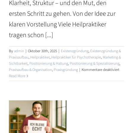
Klarheit, Struktur – und den Mut, den
ersten Schritt zu gehen. Von der Idee zur
klaren Vorstellung Viele Heilpraktiker
tragen schon [...]
By
admin
|
Oktober 30th, 2025
|
Existenzgründung
,
Existenzgründung &
Praxisaufbau
,
Heilpraktiker
,
Heilpraktiker für Psychotherapie
,
Marketing &
Sichtbarkeit
,
Positionierung & Haltung
,
Positionierung & Spezialisierung
,
für
Praxisaufbau & Organisation
,
Praxisgründung
|
Kommentare deaktiviert
Von
Read More
es
der
Vision
r
zur
:
Praxis:
Der
erste
Schritt
e
in
die