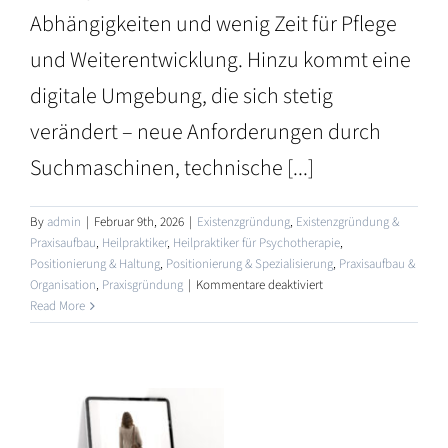
Abhängigkeiten und wenig Zeit für Pflege
und Weiterentwicklung. Hinzu kommt eine
digitale Umgebung, die sich stetig
verändert – neue Anforderungen durch
Suchmaschinen, technische [...]
By
admin
|
Februar 9th, 2026
|
Existenzgründung
,
Existenzgründung &
Praxisaufbau
,
Heilpraktiker
,
Heilpraktiker für Psychotherapie
,
Positionierung & Haltung
,
Positionierung & Spezialisierung
,
Praxisaufbau &
ngebote
für
Organisation
,
Praxisgründung
|
Kommentare deaktiviert
Website-
Read More
Mietmodell
erCoaches
für
Heilpraktiker
–
eine
zeitgemäße
ngen