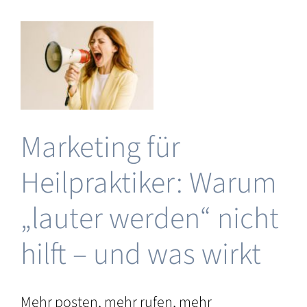
Heilpraktiker:
Sichtbar
werden
ohne
sich
zu
verbiegen
Marketing für
für
 &
ng
Heilpraktiker: Warum
&
au
„lauter werden“ nicht
hilft – und was wirkt
Mehr posten, mehr rufen, mehr