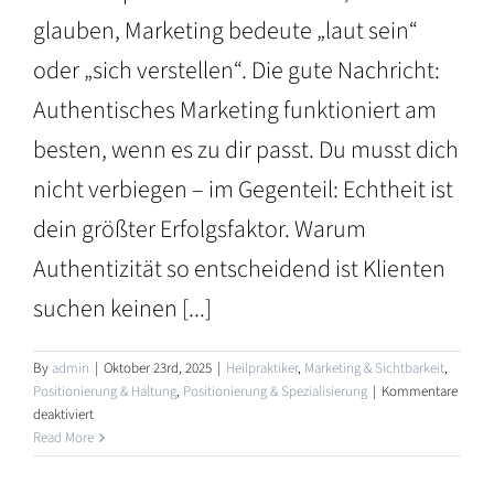
glauben, Marketing bedeute „laut sein“
oder „sich verstellen“. Die gute Nachricht:
Authentisches Marketing funktioniert am
besten, wenn es zu dir passt. Du musst dich
nicht verbiegen – im Gegenteil: Echtheit ist
dein größter Erfolgsfaktor. Warum
Authentizität so entscheidend ist Klienten
suchen keinen [...]
By
admin
|
Oktober 23rd, 2025
|
Heilpraktiker
,
Marketing & Sichtbarkeit
,
Positionierung & Haltung
,
Positionierung & Spezialisierung
|
Kommentare
für
r
deaktiviert
Authentisches
Read More
:
Marketing
für